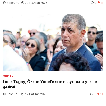
SoleKinG
23 Haziran 2026
0
11
GENEL
Lider Tugay, Özkan Yücel’e son misyonunu yerine
getirdi
SoleKinG
22 Haziran 2026
0
10