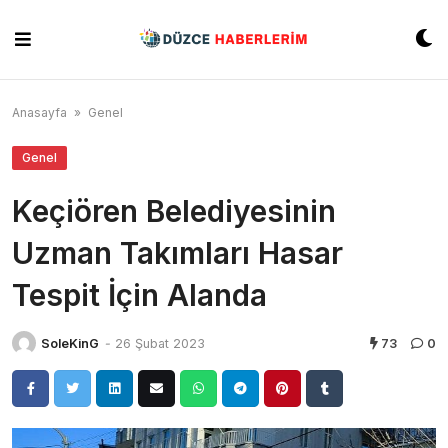
Skip
to
content
Anasayfa
»
Genel
Genel
Keçiören Belediyesinin
Uzman Takımları Hasar
Tespit İçin Alanda
SoleKinG
-
26 Şubat 2023
73
0