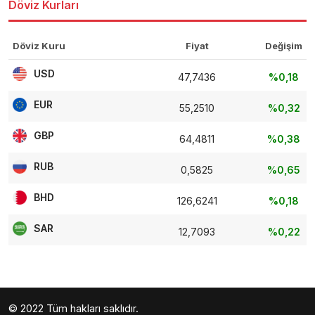
Döviz Kurları
Döviz Kuru
Fiyat
Değişim
USD
47,7436
%0,18
EUR
55,2510
%0,32
GBP
64,4811
%0,38
RUB
0,5825
%0,65
BHD
126,6241
%0,18
SAR
12,7093
%0,22
© 2022 Tüm hakları saklıdır.