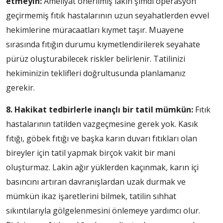
etmeyin:
Ameliyat önerilmiş lakin şimdi operasyon
geçirmemiş fıtık hastalarının uzun seyahatlerden evvel
hekimlerine müracaatları kıymet taşır. Muayene
sırasında fıtığın durumu kıymetlendirilerek seyahate
pürüz oluşturabilecek riskler belirlenir. Tatilinizi
hekiminizin teklifleri doğrultusunda planlamanız
gerekir.
8. Hakikat tedbirlerle inançlı bir tatil mümkün:
Fıtık
hastalarının tatilden vazgeçmesine gerek yok. Kasık
fıtığı, göbek fıtığı ve başka karın duvarı fıtıkları olan
bireyler için tatil yapmak birçok vakit bir mani
oluşturmaz. Lakin ağır yüklerden kaçınmak, karın içi
basıncını artıran davranışlardan uzak durmak ve
mümkün ikaz işaretlerini bilmek, tatilin sıhhat
sıkıntılarıyla gölgelenmesini önlemeye yardımcı olur.