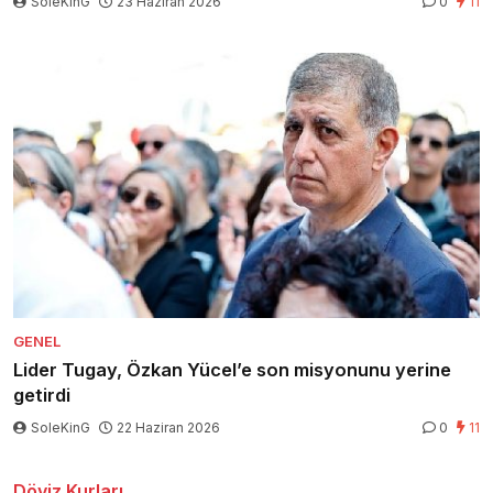
SoleKinG
23 Haziran 2026
0
11
GENEL
Lider Tugay, Özkan Yücel’e son misyonunu yerine
getirdi
SoleKinG
22 Haziran 2026
0
11
Döviz Kurları