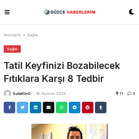
Skip
to
content
Anasayfa
»
Sağlık
Sağlık
Tatil Keyfinizi Bozabilecek
Fıtıklara Karşı 8 Tedbir
SoleKinG
-
18 Haziran 2026
11
0