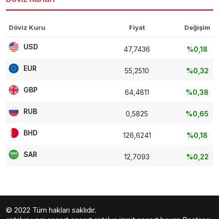
Döviz Kuru
Fiyat
Değişim
USD
47,7436
%0,18
EUR
55,2510
%0,32
GBP
64,4811
%0,38
RUB
0,5825
%0,65
BHD
126,6241
%0,18
SAR
12,7093
%0,22
© 2022 Tüm hakları saklıdır.