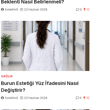
Beklenti Nasıl Belirlenmeli?
SoleKinG
23 Haziran 2026
0
12
SAĞLIK
Burun Estetiği Yüz İfadesini Nasıl
Değiştirir?
SoleKinG
23 Haziran 2026
0
10