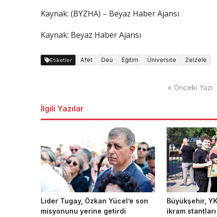
Kaynak: (BYZHA) – Beyaz Haber Ajansı
Kaynak: Beyaz Haber Ajansı
Afet
Deü
Eğitim
Üniversite
Zelzele
Etiketler
Yazı
« Önceki Yazı
dolaşımı
İlgili Yazılar
Lider Tugay, Özkan Yücel’e son
Büyükşehir, YK
misyonunu yerine getirdi
ikram stantlar