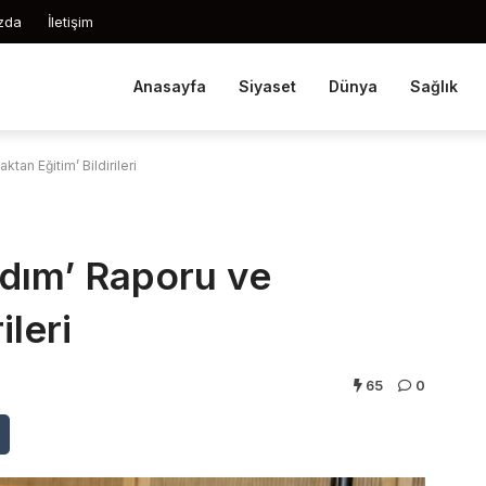
zda
İletişim
Anasayfa
Siyaset
Dünya
Sağlık
tan Eğitim’ Bildirileri
rdım’ Raporu ve
ileri
65
0