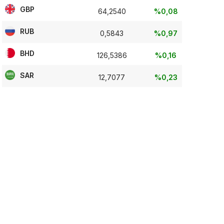
GBP
64,2540
%0,08
RUB
0,5843
%0,97
BHD
126,5386
%0,16
SAR
12,7077
%0,23