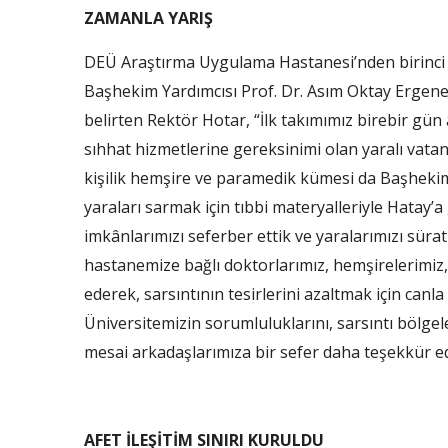
ZAMANLA YARIŞ
DEÜ Araştırma Uygulama Hastanesi’nden birinci e
Başhekim Yardımcısı Prof. Dr. Asım Oktay Ergene 
belirten Rektör Hotar, “İlk takımımız birebir gün
sıhhat hizmetlerine gereksinimi olan yaralı va
kişilik hemşire ve paramedik kümesi da Başhekim
yaraları sarmak için tıbbi materyalleriyle Hatay’a 
imkânlarımızı seferber ettik ve yaralarımızı süra
hastanemize bağlı doktorlarımız, hemşirelerimiz,
ederek, sarsıntının tesirlerini azaltmak için canl
Üniversitemizin sorumluluklarını, sarsıntı bölgel
mesai arkadaşlarımıza bir sefer daha teşekkür e
AFET İLEŞİTİM SINIRI KURULDU