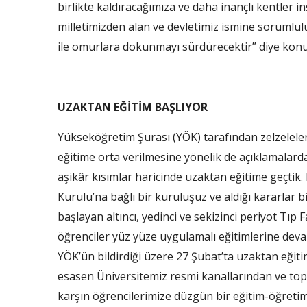
birlikte kaldıracağımıza ve daha inançlı kentler 
milletimizden alan ve devletimiz ismine sorumlulu
ile omurlara dokunmayı sürdürecektir” diye konu
UZAKTAN EĞİTİM BAŞLIYOR
Yükseköğretim Şurası (YÖK) tarafından zelzelele
eğitime orta verilmesine yönelik de açıklamalard
aşikâr kısımlar haricinde uzaktan eğitime geçtik
Kurulu’na bağlı bir kuruluşuz ve aldığı kararlar biz
başlayan altıncı, yedinci ve sekizinci periyot Tı
öğrenciler yüz yüze uygulamalı eğitimlerine deva
YÖK’ün bildirdiği üzere 27 Şubat’ta uzaktan eğitiml
esasen Üniversitemiz resmi kanallarından ve top
karşın öğrencilerimize düzgün bir eğitim-öğreti