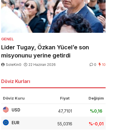
GENEL
Lider Tugay, Özkan Yücel’e son
misyonunu yerine getirdi
SoleKinG
22 Haziran 2026
0
10
Döviz Kurları
Döviz Kuru
Fiyat
Değişim
USD
47,7101
%0,16
EUR
55,0316
%-0,01