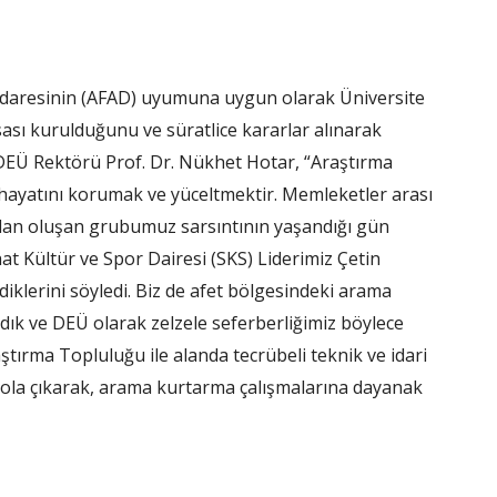
İdaresinin (AFAD) uyumuna uygun olarak Üniversite
sı kurulduğunu ve süratlice kararlar alınarak
 DEÜ Rektörü Prof. Dr. Nükhet Hotar, “Araştırma
 hayatını korumak ve yüceltmektir. Memleketler arası
lardan oluşan grubumuz sarsıntının yaşandığı gün
t Kültür ve Spor Dairesi (SKS) Liderimiz Çetin
diklerini söyledi. Biz de afet bölgesindeki arama
dık ve DEÜ olarak zelzele seferberliğimiz böylece
tırma Topluluğu ile alanda tecrübeli teknik ve idari
z yola çıkarak, arama kurtarma çalışmalarına dayanak