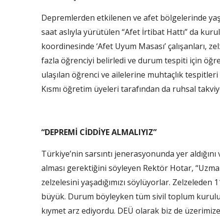
Depremlerden etkilenen ve afet bölgelerinde yaş
saat aslıyla yürütülen “Afet İrtibat Hattı” da kur
koordinesinde ‘Afet Uyum Masası’ çalışanları, ze
fazla öğrenciyi belirledi ve durum tespiti için öğre
ulaşılan öğrenci ve ailelerine muhtaçlık tespitle
Kısmı öğretim üyeleri tarafından da ruhsal takvi
“DEPREMİ CİDDİYE ALMALIYIZ”
Türkiye’nin sarsıntı jenerasyonunda yer aldığını v
alması gerektiğini söyleyen Rektör Hotar, “Uzm
zelzelesini yaşadığımızı söylüyorlar. Zelzeleden 1
büyük. Durum böyleyken tüm sivil toplum kurulu
kıymet arz ediyordu. DEÜ olarak biz de üzerimiz