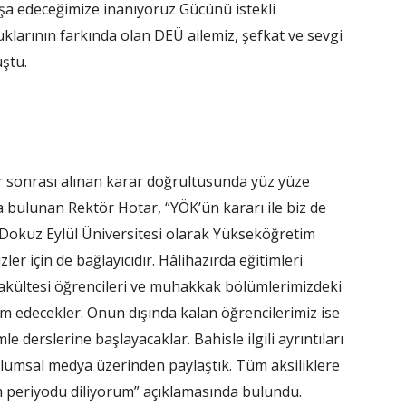
inşa edeceğimize inanıyoruz Gücünü istekli
klarının farkında olan DEÜ ailemiz, şefkat ve sevgi
ştu.
r sonrası alınan karar doğrultusunda yüz yüze
a bulunan Rektör Hotar, “YÖK’ün kararı ile biz de
. Dokuz Eylül Üniversitesi olarak Yükseköğretim
ler için de bağlayıcıdır. Hâlihazırda eğitimleri
p Fakültesi öğrencileri ve muhakkak bölümlerimizdeki
m edecekler. Onun dışında kalan öğrencilerimiz ise
e derslerine başlayacaklar. Bahisle ilgili ayrıntıları
lumsal medya üzerinden paylaştık. Tüm aksiliklere
m periyodu diliyorum” açıklamasında bulundu.