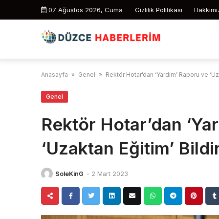
Skip
07 Ağustos 2026, Cuma
Gizlilik Politikası
Hakkımı
to
content
Anasayfa
»
Genel
»
Rektör Hotar’dan ‘Yardım’ Raporu ve ‘Uzak
Genel
Rektör Hotar’dan ‘Ya
‘Uzaktan Eğitim’ Bildir
SoleKinG
-
2 Mart 2023