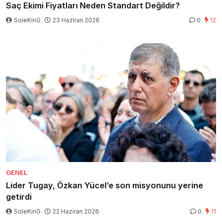
Saç Ekimi Fiyatları Neden Standart Değildir?
SoleKinG
23 Haziran 2026
0
12
GENEL
Lider Tugay, Özkan Yücel’e son misyonunu yerine
getirdi
SoleKinG
22 Haziran 2026
0
11