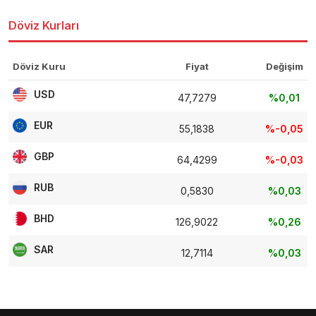
Döviz Kurları
Döviz Kuru
Fiyat
Değişim
USD
47,7279
%0,01
EUR
55,1838
%-0,05
GBP
64,4299
%-0,03
RUB
0,5830
%0,03
BHD
126,9022
%0,26
SAR
12,7114
%0,03