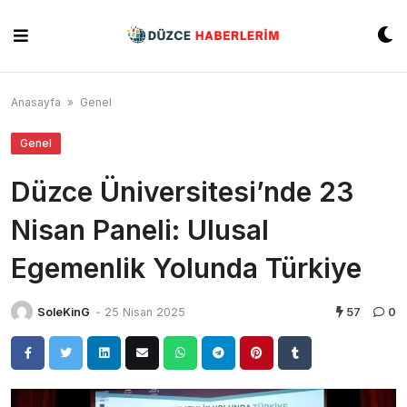
Skip
to
content
Anasayfa
»
Genel
Genel
Düzce Üniversitesi’nde 23
Nisan Paneli: Ulusal
Egemenlik Yolunda Türkiye
SoleKinG
-
25 Nisan 2025
57
0