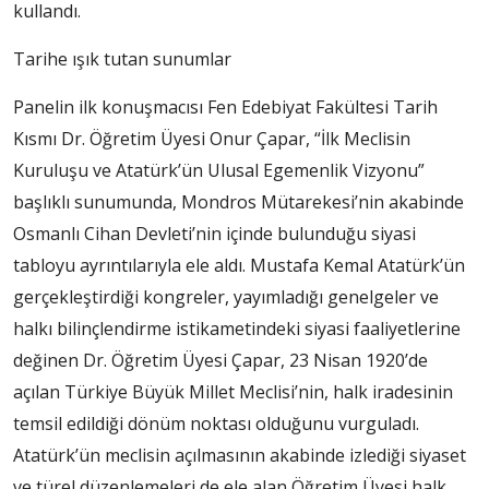
kullandı.
Tarihe ışık tutan sunumlar
Panelin ilk konuşmacısı Fen Edebiyat Fakültesi Tarih
Kısmı Dr. Öğretim Üyesi Onur Çapar, “İlk Meclisin
Kuruluşu ve Atatürk’ün Ulusal Egemenlik Vizyonu”
başlıklı sunumunda, Mondros Mütarekesi’nin akabinde
Osmanlı Cihan Devleti’nin içinde bulunduğu siyasi
tabloyu ayrıntılarıyla ele aldı. Mustafa Kemal Atatürk’ün
gerçekleştirdiği kongreler, yayımladığı genelgeler ve
halkı bilinçlendirme istikametindeki siyasi faaliyetlerine
değinen Dr. Öğretim Üyesi Çapar, 23 Nisan 1920’de
açılan Türkiye Büyük Millet Meclisi’nin, halk iradesinin
temsil edildiği dönüm noktası olduğunu vurguladı.
Atatürk’ün meclisin açılmasının akabinde izlediği siyaset
ve türel düzenlemeleri de ele alan Öğretim Üyesi halk