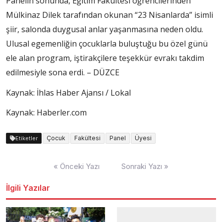
Panelin sonunda, Eğitim Fakültesi öğrencilerinden
Mülkinaz Dilek tarafından okunan “23 Nisanlarda” isimli
şiir, salonda duygusal anlar yaşanmasına neden oldu.
Ulusal egemenliğin çocuklarla buluştuğu bu özel günü
ele alan program, iştirakçilere teşekkür evrakı takdim
edilmesiyle sona erdi. – DÜZCE
Kaynak: İhlas Haber Ajansı / Lokal
Kaynak: Haberler.com
Çocuk
Fakültesi
Panel
Üyesi
Etiketler
Yazı
« Önceki Yazı
Sonraki Yazı »
dolaşımı
İlgili Yazılar