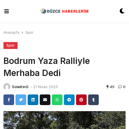
Skip
to
content
Anasayfa
»
Spor
Spor
Bodrum Yaza Ralliyle
Merhaba Dedi
SoleKinG
-
21 Nisan 2025
45
0