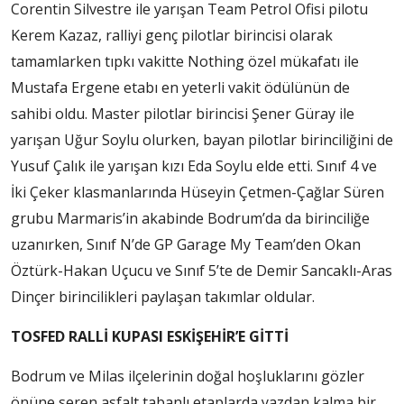
Corentin Silvestre ile yarışan Team Petrol Ofisi pilotu
Kerem Kazaz, ralliyi genç pilotlar birincisi olarak
tamamlarken tıpkı vakitte Nothing özel mükafatı ile
Mustafa Ergene etabı en yeterli vakit ödülünün de
sahibi oldu. Master pilotlar birincisi Şener Güray ile
yarışan Uğur Soylu olurken, bayan pilotlar birinciliğini de
Yusuf Çalık ile yarışan kızı Eda Soylu elde etti. Sınıf 4 ve
İki Çeker klasmanlarında Hüseyin Çetmen-Çağlar Süren
grubu Marmaris’in akabinde Bodrum’da da birinciliğe
uzanırken, Sınıf N’de GP Garage My Team’den Okan
Öztürk-Hakan Uçucu ve Sınıf 5’te de Demir Sancaklı-Aras
Dinçer birincilikleri paylaşan takımlar oldular.
TOSFED RALLİ KUPASI ESKİŞEHİR’E GİTTİ
Bodrum ve Milas ilçelerinin doğal hoşluklarını gözler
önüne seren asfalt tabanlı etaplarda yazdan kalma bir