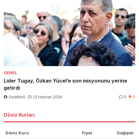
GENEL
Lider Tugay, Özkan Yücel’e son misyonunu yerine
getirdi
SoleKinG
22 Haziran 2026
0
11
Döviz Kurları
Döviz Kuru
Fiyat
Değişim