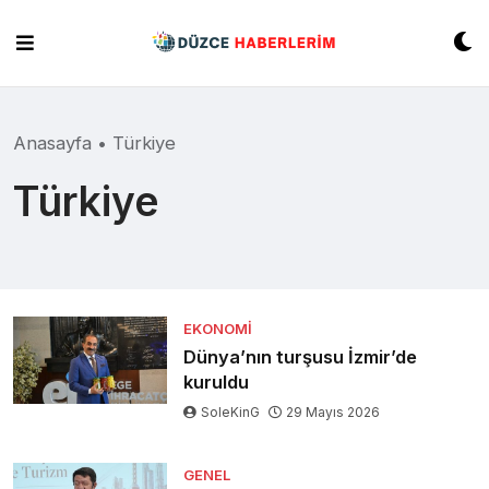
Skip
to
content
Anasayfa
•
Türkiye
Türkiye
EKONOMI
Dünya’nın turşusu İzmir’de
kuruldu
SoleKinG
29 Mayıs 2026
GENEL