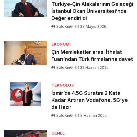
Türkiye-Çin Alakalarının Geleceği
İstanbul Okan Üniversitesi’nde
Değerlendirildi
SoleKinG
23 Mayıs 2026
EKONOMI
Çin Memleketler arası İthalat
Fuarı’ndan Türk firmalarına davet
SoleKinG
22 Haziran 2025
TEKNOLOJI
İzmir’de 4.5G Suratını 2 Kata
Kadar Artıran Vodafone, 5G’ye
de Hazır
SoleKinG
3 Haziran 2025
GENEL