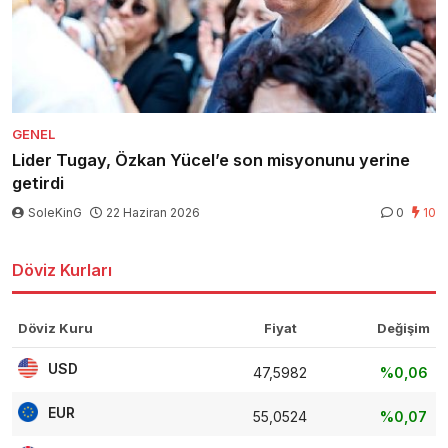
GENEL
Lider Tugay, Özkan Yücel’e son misyonunu yerine
getirdi
SoleKinG
22 Haziran 2026
0
10
Döviz Kurları
Döviz Kuru
Fiyat
Değişim
USD
47,5982
%0,06
EUR
55,0524
%0,07