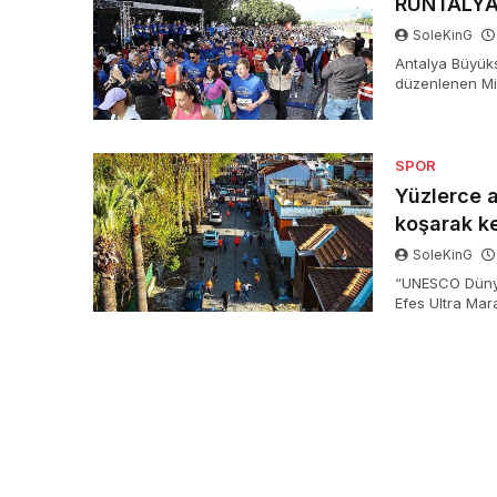
RUNTALYA 
SoleKinG
Antalya Büyükş
düzenlenen Mil
SPOR
Yüzlerce a
koşarak ke
SoleKinG
“UNESCO Dünya
Efes Ultra Mar
düzenlenen öd