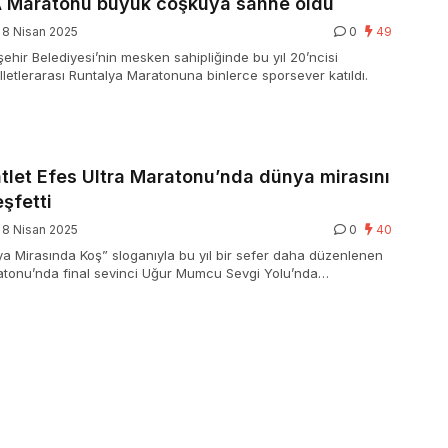
Maratonu büyük coşkuya sahne oldu
8 Nisan 2025
0
49
ehir Belediyesi’nin mesken sahipliğinde bu yıl 20’ncisi
letlerarası Runtalya Maratonuna binlerce sporsever katıldı.
tlet Efes Ultra Maratonu’nda dünya mirasını
şfetti
8 Nisan 2025
0
40
 Mirasında Koş” sloganıyla bu yıl bir sefer daha düzenlenen
atonu’nda final sevinci Uğur Mumcu Sevgi Yolu’nda
ül merasiminde yaşandı.