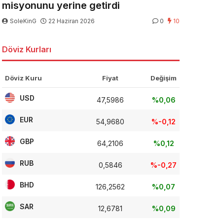
misyonunu yerine getirdi
SoleKinG
22 Haziran 2026
0
10
Döviz Kurları
Döviz Kuru
Fiyat
Değişim
USD
47,5986
%0,06
EUR
54,9680
%-0,12
GBP
64,2106
%0,12
RUB
0,5846
%-0,27
BHD
126,2562
%0,07
SAR
12,6781
%0,09