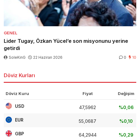
GENEL
Lider Tugay, Özkan Yücel’e son misyonunu yerine
getirdi
SoleKinG
22 Haziran 2026
0
10
Döviz Kurları
Döviz Kuru
Fiyat
Değişim
USD
47,5962
%0,06
EUR
55,0687
%0,10
GBP
64,2944
%0,29