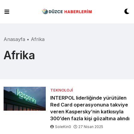
Skip
to
content
Anasayfa
•
Afrika
Afrika
TEKNOLOJI
INTERPOL liderliğinde yürütülen
Red Card operasyonuna takviye
veren Kaspersky’nin katkısıyla
300’den fazla kişi gözaltına alındı
SoleKinG
27 Nisan 2025